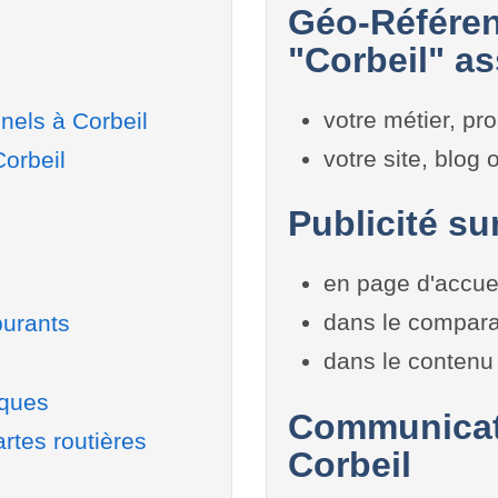
Géo-Référen
"Corbeil" as
votre métier, pro
nels à Corbeil
votre site, blog
Corbeil
Publicité su
en page d'accue
dans le compara
burants
dans le contenu 
iques
Communicati
rtes routières
Corbeil