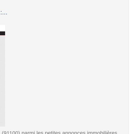
...
 (91100) parmi les petites annonces immobilières