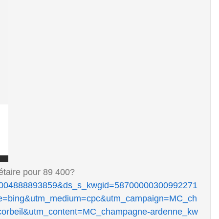
taire pour 89 400?
=43700004888893859&ds_s_kwgid=58700000300992271
ce=bing&utm_medium=cpc&utm_campaign=MC_ch
rbeil&utm_content=MC_champagne-ardenne_kw