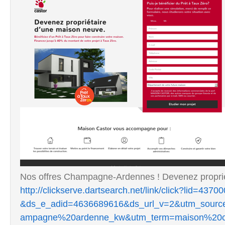
Nos offres Champagne-Ardennes ! Devenez proprié
http://clickserve.dartsearch.net/link/click?lid
&ds_e_adid=4636689616&ds_url_v=2&utm_sour
ampagne%20ardenne_kw&utm_term=maison%20co