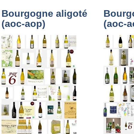
Bourgogne aligoté
Bourg
(aoc-aop)
(aoc-a