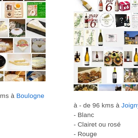
 kms à
Boulogne
à - de 96 kms à
Joign
- Blanc
- Clairet ou rosé
- Rouge