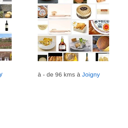
y
à - de 96 kms à
Joigny