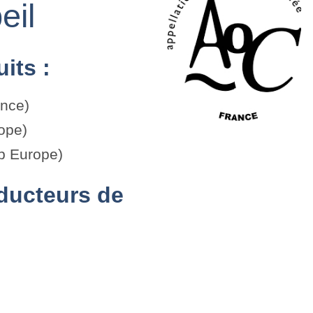
eil
its :
ance)
ope)
p Europe)
roducteurs de