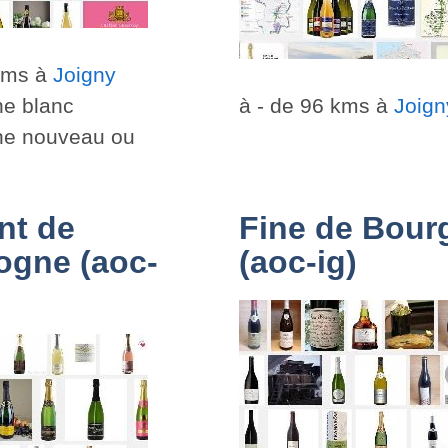
 kms à
Joigny
ne blanc
à - de 96 kms à
Joign
ne nouveau ou
nt de
Fine de Bour
ogne (aoc-
(aoc-ig)