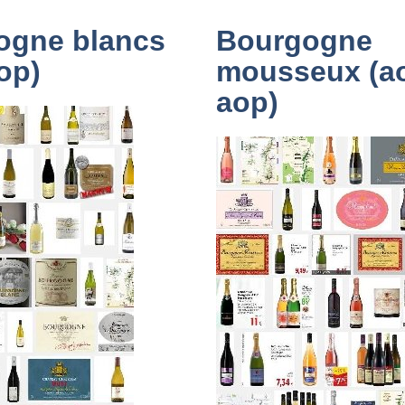
ogne blancs
Bourgogne
op)
mousseux (a
aop)