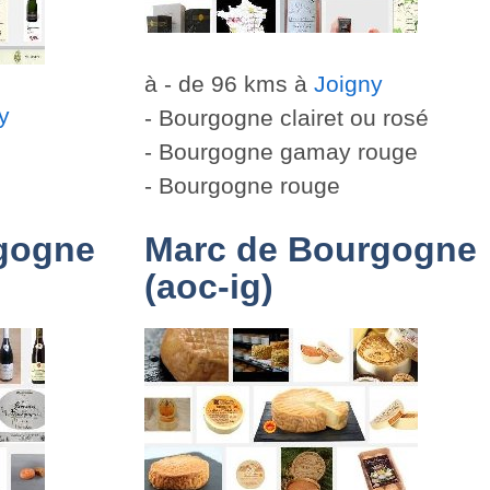
à - de 96 kms à
Joigny
y
- Bourgogne clairet ou rosé
- Bourgogne gamay rouge
- Bourgogne rouge
gogne
Marc de Bourgogne
(aoc-ig)