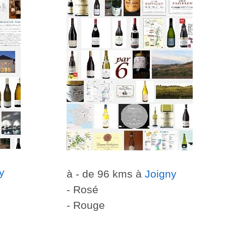
y
à - de 96 kms à
Joigny
- Rosé
- Rouge