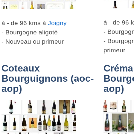
à - de 96
à - de 96 kms à
Joigny
- Bourgog
- Bourgogne aligoté
- Bourgog
- Nouveau ou primeur
primeur
Coteaux
Créma
Bourguignons (aoc-
Bourg
aop)
aop)