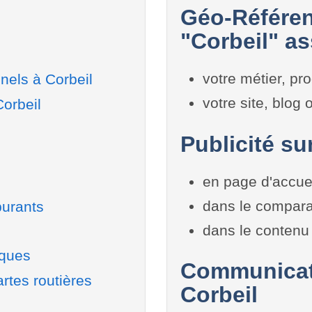
Géo-Référen
"Corbeil" as
votre métier, pro
nels à Corbeil
votre site, blog
Corbeil
Publicité su
en page d'accue
dans le compara
burants
dans le contenu 
iques
Communicati
rtes routières
Corbeil