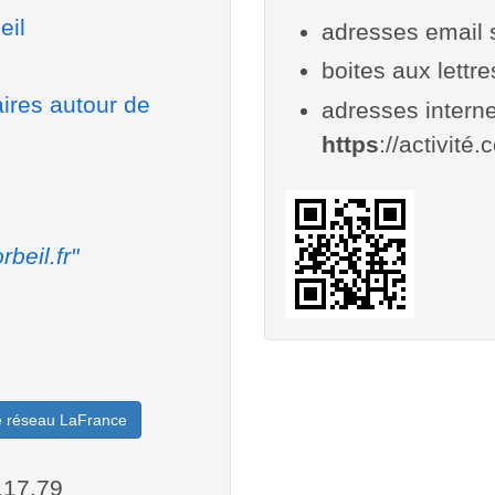
eil
adresses email 
boites aux lettr
aires autour de
adresses interne
https
://activité.c
rbeil.fr"
le réseau LaFrance
.17.79